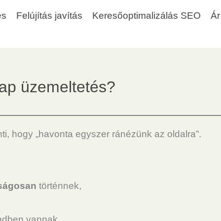
és
Felújítás javítás
Keresőoptimalizálás SEO
Ár
nlap üzemeltetés?
ti, hogy „havonta egyszer ránézünk az oldalra”.
nságosan
történnek,
endben vannak,