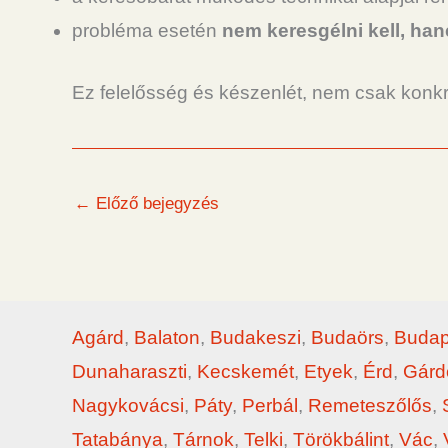
probléma esetén
nem keresgélni kell, ha
Ez felelősség és készenlét, nem csak konkrét
←
Előző bejegyzés
Agárd
,
Balaton
,
Budakeszi
,
Budaörs
,
Budap
Dunaharaszti
,
Kecskemét
,
Etyek
,
Érd
,
Gárd
Nagykovácsi
,
Páty
,
Perbál
,
Remeteszőlős
,
Tatabánya
,
Tárnok
,
Telki
,
Törökbálint
,
Vác
,