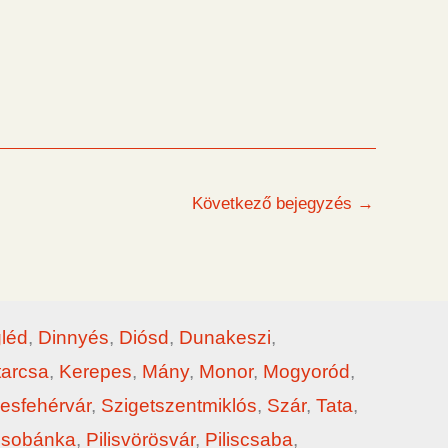
Következő bejegyzés
→
léd
,
Dinnyés
,
Diósd
,
Dunakeszi
,
tarcsa
,
Kerepes
,
Mány
,
Monor
,
Mogyoród
,
esfehérvár
,
Szigetszentmiklós
,
Szár
,
Tata
,
sobánka
,
Pilisvörösvár
,
Piliscsaba
,