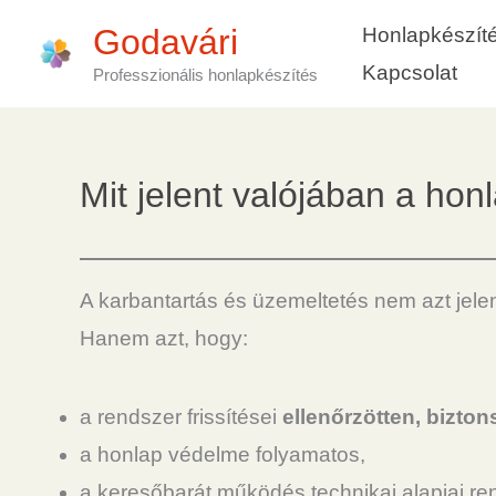
Skip
Godavári
Honlapkészít
to
Kapcsolat
Professzionális honlapkészítés
content
Mit jelent valójában a ho
A karbantartás és üzemeltetés nem azt jelen
Hanem azt, hogy:
a rendszer frissítései
ellenőrzötten, bizto
a honlap védelme folyamatos,
a keresőbarát működés technikai alapjai r