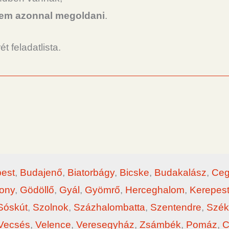
nem azonnal megoldani
.
 feladatlista.
est
,
Budajenő
,
Biatorbágy
,
Bicske
,
Budakalász
,
Ceg
ony
,
Gödöllő
,
Gyál
,
Gyömrő
,
Herceghalom
,
Kerepes
Sóskút
,
Szolnok
,
Százhalombatta
,
Szentendre
,
Szék
Vecsés
,
Velence
,
Veresegyház
,
Zsámbék
,
Pomáz
,
C