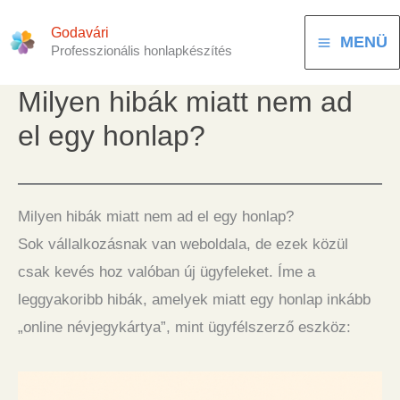
Skip
Godavári
to
MENÜ
Professzionális honlapkészítés
content
Milyen hibák miatt nem ad
el egy honlap?
Milyen hibák miatt nem ad el egy honlap?
Sok vállalkozásnak van weboldala, de ezek közül
csak kevés hoz valóban új ügyfeleket. Íme a
leggyakoribb hibák, amelyek miatt egy honlap inkább
„online névjegykártya”, mint ügyfélszerző eszköz: