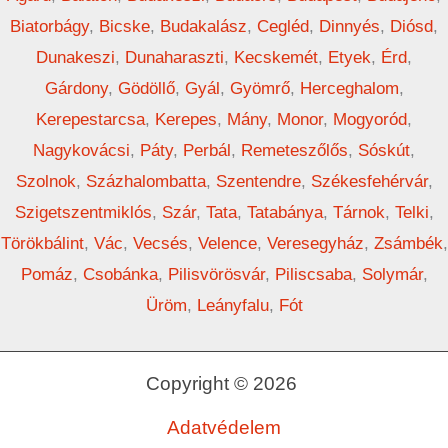
Biatorbágy
,
Bicske
,
Budakalász
,
Cegléd
,
Dinnyés
,
Diósd
,
Dunakeszi
,
Dunaharaszti
,
Kecskemét
,
Etyek
,
Érd
,
Gárdony
,
Gödöllő
,
Gyál
,
Gyömrő
,
Herceghalom
,
Kerepestarcsa
,
Kerepes
,
Mány
,
Monor
,
Mogyoród
,
Nagykovácsi
,
Páty
,
Perbál
,
Remeteszőlős
,
Sóskút
,
Szolnok
,
Százhalombatta
,
Szentendre
,
Székesfehérvár
,
Szigetszentmiklós
,
Szár
,
Tata
,
Tatabánya
,
Tárnok
,
Telki
,
Törökbálint
,
Vác
,
Vecsés
,
Velence
,
Veresegyház
,
Zsámbék
,
Pomáz
,
Csobánka
,
Pilisvörösvár
,
Piliscsaba
,
Solymár
,
Üröm
,
Leányfalu
,
Fót
Copyright © 2026
Adatvédelem