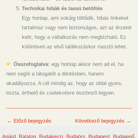
Technikai hibák és lassú betöltés
Egy honlap, ami sokáig töltődik, hibás linkeket
tartalmaz vagy nem biztonságos, azt az érzetet
kelti, hogy a vállalkozás nem megbízható. Ez
különösen az első találkozáskor riasztó lehet.
Összefoglalva:
egy honlap akkor
nem
ad el, ha
nem segíti a látogatót a döntésben, hanem
akadályozza. A cél mindig az, hogy az oldal gyors,
tiszta, érthető és cselekvésre ösztönző legyen.
←
Előző bejegyzés
Következő bejegyzés
→
Agárd
,
Balaton
,
Budakeszi
,
Budaörs
,
Budapest
,
Budajenő
,