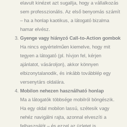
elavult kinézet azt sugallja, hogy a vállalkozás
sem professzionális. Az első benyomás számít
– ha a honlap kaotikus, a látogató bizalma
hamar elvész.
Gyenge vagy hiányzó Call-to-Action gombok
Ha nincs egyértelműen kiemelve, hogy mit
tegyen a látogató (pl. hívjon fel, kérjen
ajánlatot, vásároljon), akkor könnyen
elbizonytalanodik, és inkább továbblép egy
versenytárs oldalára.
Mobilon nehezen használható honlap
Ma a látogatók többsége mobilról böngészik.
Ha egy oldal mobilon lassú, szétesik vagy
nehéz navigálni rajta, azonnal elveszíti a
felhasználót – és ezzel az üzletet is.