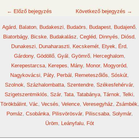
←
Előző bejegyzés
Következő bejegyzés
→
Agárd
,
Balaton
,
Budakeszi
,
Budaörs
,
Budapest
,
Budajenő
,
Biatorbágy
,
Bicske
,
Budakalász
,
Cegléd
,
Dinnyés
,
Diósd
,
Dunakeszi
,
Dunaharaszti
,
Kecskemét
,
Etyek
,
Érd
,
Gárdony
,
Gödöllő
,
Gyál
,
Gyömrő
,
Herceghalom
,
Kerepestarcsa
,
Kerepes
,
Mány
,
Monor
,
Mogyoród
,
Nagykovácsi
,
Páty
,
Perbál
,
Remeteszőlős
,
Sóskút
,
Szolnok
,
Százhalombatta
,
Szentendre
,
Székesfehérvár
,
Szigetszentmiklós
,
Szár
,
Tata
,
Tatabánya
,
Tárnok
,
Telki
,
Törökbálint
,
Vác
,
Vecsés
,
Velence
,
Veresegyház
,
Zsámbék
,
Pomáz
,
Csobánka
,
Pilisvörösvár
,
Piliscsaba
,
Solymár
,
Üröm
,
Leányfalu
,
Fót