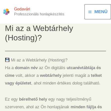
Skip
Godavári
to
MENÜ
Professzionális honlapkészítés
content
Mi az a Webtárhely
(Hosting)?
Mi az a Webtárhely (Hosting)?
Ha a
domain név
az Ön digitális
utcanévtáblája és
címe
volt, akkor a
webtárhely
jelenti magát a
telket
vagy épületet
, ahol minden értékes dolog található.
Ez egy
bérelhető hely
egy nagy teljesítményű
szerveren, ahol az Ön honlapjának
minden fájlja és