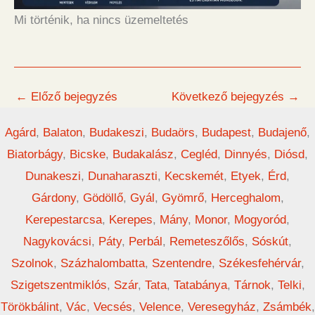
Mi történik, ha nincs üzemeltetés
←
Előző bejegyzés
Következő bejegyzés
→
Agárd
,
Balaton
,
Budakeszi
,
Budaörs
,
Budapest
,
Budajenő
,
Biatorbágy
,
Bicske
,
Budakalász
,
Cegléd
,
Dinnyés
,
Diósd
,
Dunakeszi
,
Dunaharaszti
,
Kecskemét
,
Etyek
,
Érd
,
Gárdony
,
Gödöllő
,
Gyál
,
Gyömrő
,
Herceghalom
,
Kerepestarcsa
,
Kerepes
,
Mány
,
Monor
,
Mogyoród
,
Nagykovácsi
,
Páty
,
Perbál
,
Remeteszőlős
,
Sóskút
,
Szolnok
,
Százhalombatta
,
Szentendre
,
Székesfehérvár
,
Szigetszentmiklós
,
Szár
,
Tata
,
Tatabánya
,
Tárnok
,
Telki
,
Törökbálint
,
Vác
,
Vecsés
,
Velence
,
Veresegyház
,
Zsámbék
,