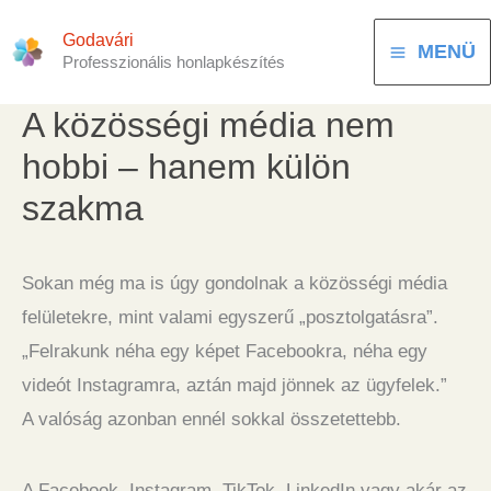
Skip
Godavári
to
MENÜ
Professzionális honlapkészítés
content
A közösségi média nem
hobbi – hanem külön
szakma
Sokan még ma is úgy gondolnak a közösségi média
felületekre, mint valami egyszerű „posztolgatásra”.
„Felrakunk néha egy képet Facebookra, néha egy
videót Instagramra, aztán majd jönnek az ügyfelek.”
A valóság azonban ennél sokkal összetettebb.
A Facebook, Instagram, TikTok, LinkedIn vagy akár az