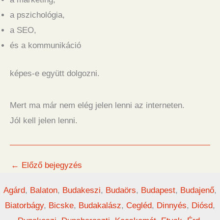
a pszichológia,
a SEO,
és a kommunikáció
képes-e együtt dolgozni.
Mert ma már nem elég jelen lenni az interneten.
Jól kell jelen lenni.
←
Előző bejegyzés
Agárd
,
Balaton
,
Budakeszi
,
Budaörs
,
Budapest
,
Budajenő
,
Biatorbágy
,
Bicske
,
Budakalász
,
Cegléd
,
Dinnyés
,
Diósd
,