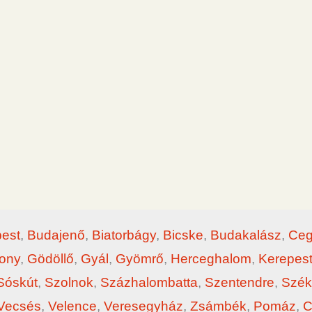
est
,
Budajenő
,
Biatorbágy
,
Bicske
,
Budakalász
,
Ceg
ony
,
Gödöllő
,
Gyál
,
Gyömrő
,
Herceghalom
,
Kerepes
Sóskút
,
Szolnok
,
Százhalombatta
,
Szentendre
,
Szék
Vecsés
,
Velence
,
Veresegyház
,
Zsámbék
,
Pomáz
,
C