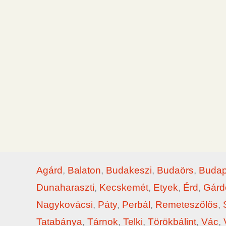
Agárd
,
Balaton
,
Budakeszi
,
Budaörs
,
Budap
Dunaharaszti
,
Kecskemét
,
Etyek
,
Érd
,
Gárd
Nagykovácsi
,
Páty
,
Perbál
,
Remeteszőlős
,
Tatabánya
,
Tárnok
,
Telki
,
Törökbálint
,
Vác
,