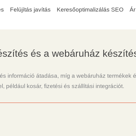
és
Felújítás javítás
Keresőoptimalizálás SEO
Ár
szítés és a webáruház készíté
és információ átadása, míg a webáruház termékek ér
ldául kosár, fizetési és szállítási integrációt.