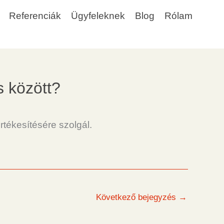
Referenciák
Ügyfeleknek
Blog
Rólam
s között?
tékesítésére szolgál.
Következő bejegyzés
→